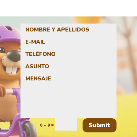
Submit
=
6 + 9