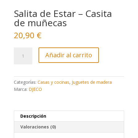
Salita de Estar – Casita
de muñecas
20,90
€
Salita
Añadir al carrito
de
Estar
-
Casita
Categorías:
Casas y cocinas
,
Juguetes de madera
de
Marca:
DJECO
muñecas
cantidad
Descripción
Valoraciones (0)