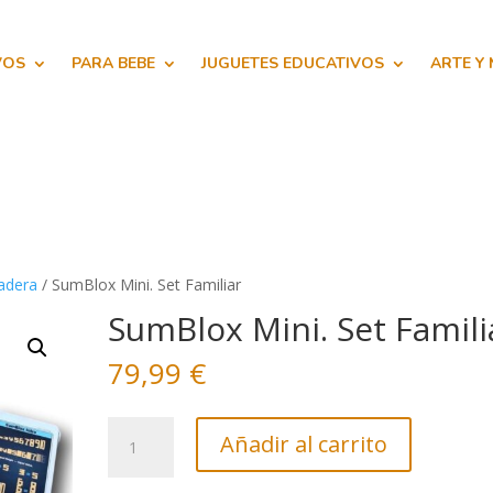
VOS
PARA BEBE
JUGUETES EDUCATIVOS
ARTE Y
adera
/ SumBlox Mini. Set Familiar
SumBlox Mini. Set Famili
79,99
€
SumBlox
Añadir al carrito
Mini.
Set