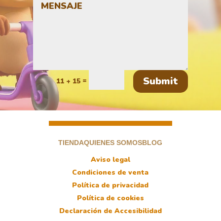
Submit
=
11 + 15
TIENDA
QUIENES SOMOS
BLOG
Aviso legal
Condiciones de venta
Política de privacidad
Política de cookies
Declaración de Accesibilidad