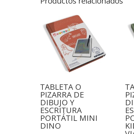
Productos relacionados
TABLETA O
T
PIZARRA DE
PI
DIBUJO Y
DI
ESCRITURA
E
PORTÁTIL MINI
P
DINO
K
VI