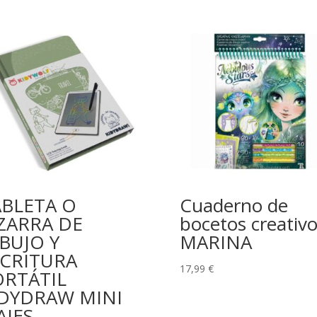
ABLETA O
Cuaderno de
ZARRA DE
bocetos creativ
BUJO Y
MARINA
SCRITURA
17,99
€
ORTÁTIL
IDYDRAW MINI
AJES