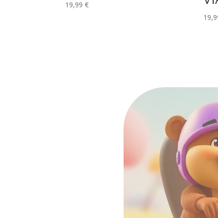
19,99
€
19,