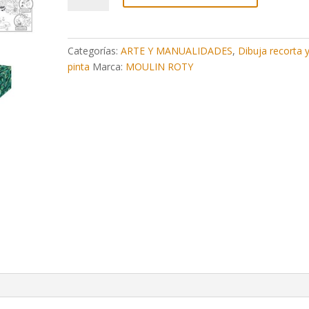
colorear
la
selva
Categorías:
ARTE Y MANUALIDADES
,
Dibuja recorta 
150x45cm
pinta
Marca:
MOULIN ROTY
cantidad