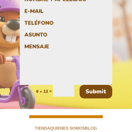
Submit
=
6 + 12
TIENDA
QUIENES SOMOS
BLOG