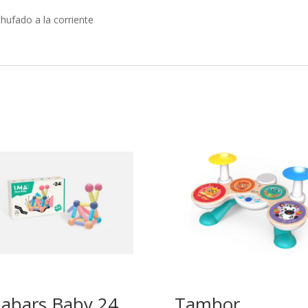
hufado a la corriente
abars Baby 24
Tambor